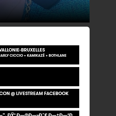
WALLONIE-BRUXELLES
HARLY CICCIO + KAMIKAZÉ + BOTHLANE
ICON @ LIVESTREAM FACEBOOK
—”, ÐŸ° Ð—®Ð—»Ð˜€ Ð—±Ð—²Ð