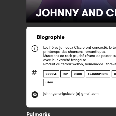
JOHNNY AND C
Biographie
Les frères jumeaux Ciccio ont concocté, le t
printemps, des chansons romantiques.
Musiciens de rock-psyché rêvent de passer su
avec leur variété française.
Produit du terroir wallon, homemade...foreve
GROOVE
POP
DISCO
FRANCOPHONE
C
LIÈGE
johnnycharlyciccio (a) gmail.com
Palmarès