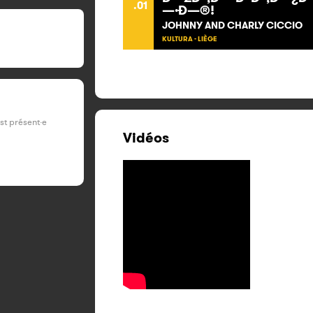
.01
—·Ð—®!
JOHNNY AND CHARLY CICCIO
KULTURA - LIÈGE
est présent·e
Vidéos