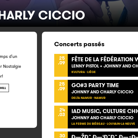
HARLY CICCIO
Concerts passés
emps d'un
25
FÊTE DE LA FÉDÉRATION 
.09
LENNY PISTOL + JOHNNY AND C
r Nostalgie
KULTURA - LIÈGE
r!
25
GO#3 PARTY TIME
.09
HILL
JOHNNY AND CHARLY CICCIO
DELTA NAMUR - NAMUR
24
IAD MUSIC, CULTURE CH
.03
JOHNNY AND CHARLY CICCIO
LA FERME DU BIÉREAU - LOUVAIN-LA-NEUVE
30
Ð—ŽÐ˜‚Ð—¹Ð˜Ð˜‚Ð—¿Ð