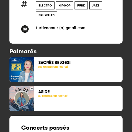
ELECTRO
HIP-HOP
FUNK
JAZZ
BRUXELLES
turtlenamur (a) gmail.com
Palmarès
SACRÉS BELGES!
213 ARTISTES ONT POSTULÉ
ASIDE
84 ARTISTES ONT POSTULÉ
Concerts passés