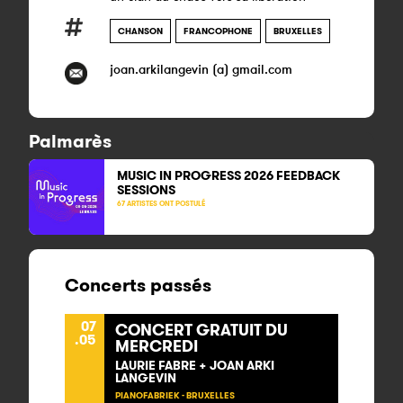
CHANSON
FRANCOPHONE
BRUXELLES
joan.arkilangevin (a) gmail.com
Palmarès
MUSIC IN PROGRESS 2026 FEEDBACK
SESSIONS
67 ARTISTES ONT POSTULÉ
Concerts passés
07
CONCERT GRATUIT DU
.05
MERCREDI
LAURIE FABRE + JOAN ARKI
LANGEVIN
PIANOFABRIEK - BRUXELLES