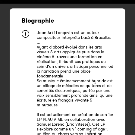
Biographie
Joan Arki Langevin est un auteur-
compositeur-interprète basé à Bruxelles
.:.
Ayant d’abord évolué dans les arts
visuels & arts appliqués puis dans le
cinéma à travers une formation en
réalisation, il réunit ces pratiques au
sein d’un univers artistique personnel où
la narration prend une place
fondamentale
Sa musique éminememment hybride est
un alliage de mélodies de guitares et de
sonorités électroniques, portée par une
voix sensiblement profonde ainsi qu'une
écriture en français vivante &
minutieuse
Il est actuellement en création de son 1er
EP PEAU AIME en collaboration avec
Samuel Lorenc (Eric Vitesse). Cet EP
s’explore comme un ‘’coming of age’’,
un élan du chaos vers sa libération