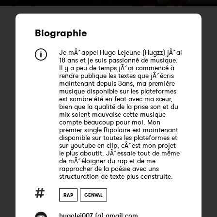
Biographie
Je mÂ´appel Hugo Lejeune (Hugzz) jÂ´ai
18 ans et je suis passionné de musique.
Il y a peu de temps jÂ´ai commencé à
rendre publique les textes que jÂ´écris
maintenant depuis 3ans, ma première
musique disponible sur les plateformes
est sombre été en feat avec ma sœur,
bien que la qualité de la prise son et du
mix soient mauvaise cette musique
compte beaucoup pour moi. Mon
premier single Bipolaire est maintenant
disponible sur toutes les plateformes et
sur youtube en clip, cÂ´est mon projet
le plus aboutit. JÂ´essaie tout de même
de mÂ´éloigner du rap et de me
rapprocher de la poésie avec uns
structuration de texte plus construite.
RAP
GENVAL
hugolej007 (a) gmail.com