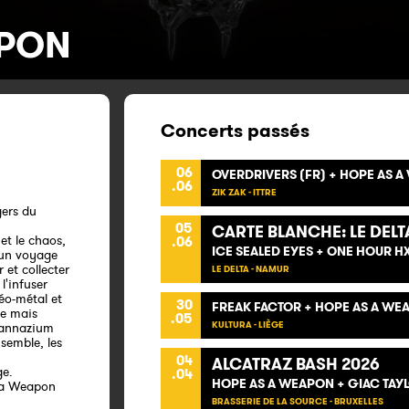
APON
Concerts passés
06
OVERDRIVERS (FR) + HOPE AS 
.06
ZIK ZAK - ITTRE
ers du
05
CARTE BLANCHE: LE DELT
et le chaos,
.06
ICE SEALED EYES + ONE HOUR 
'un voyage
 et collecter
LE DELTA - NAMUR
l'infuser
éo-métal et
30
FREAK FACTOR + HOPE AS A WE
ue mais
.05
KULTURA - LIÈGE
Mannazium
nsemble, les
04
ALCATRAZ BASH 2026
ge.
.04
HOPE AS A WEAPON + GIAC TAY
 a Weapon
BRASSERIE DE LA SOURCE - BRUXELLES