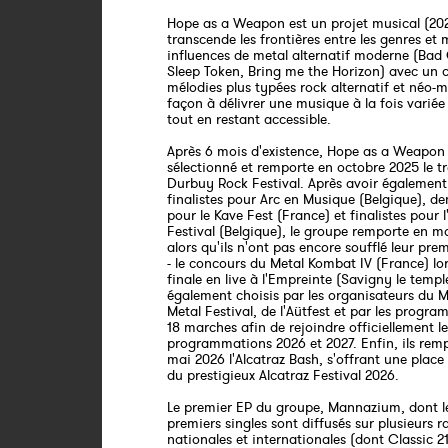
Hope as a Weapon est un projet musical (20
transcende les frontières entre les genres et
influences de metal alternatif moderne (Ba
Sleep Token, Bring me the Horizon) avec un 
mélodies plus typées rock alternatif et néo-m
façon à délivrer une musique à la fois variée
tout en restant accessible.
Après 6 mois d'existence, Hope as a Weapon 
sélectionné et remporte en octobre 2025 le t
Durbuy Rock Festival. Après avoir également
finalistes pour Arc en Musique (Belgique), dem
pour le Kave Fest (France) et finalistes pour l
Festival (Belgique), le groupe remporte en m
alors qu'ils n'ont pas encore soufflé leur pre
- le concours du Metal Kombat IV (France) lor
finale en live à l'Empreinte (Savigny le temple
également choisis par les organisateurs du
Metal Festival, de l'Aütfest et par les progr
18 marches afin de rejoindre officiellement l
programmations 2026 et 2027. Enfin, ils rem
mai 2026 l'Alcatraz Bash, s'offrant une place 
du prestigieux Alcatraz Festival 2026.
Le premier EP du groupe, Mannazium, dont l
premiers singles sont diffusés sur plusieurs r
nationales et internationales (dont Classic 21