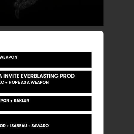
A WEAPON
A INVITE EVERBLASTING PROD
HXC + HOPE AS A WEAPON
APON + RAKLUR
LOR + ISABEAU + SAWARO