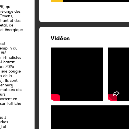
25) qui
 mélange des
d Omens,
chant et des
etal, de
 et énergique
Vidéos
est
remplin du
 été
i-finalistes
'Alcatraz
ars 2026 -
mière bougie
s de la
). Ils sont
 Mennecy
ammateurs des
eurs
portent en
sur l'affiche
es 3
adios
) et