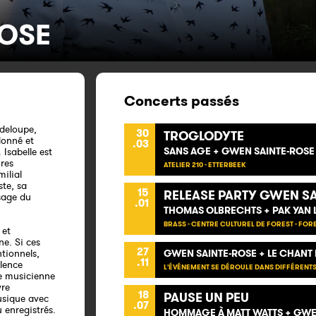
ROSE
Concerts passés
adeloupe,
30
TROGLODYTE
donné et
.03
SANS AGE + GWEN SAINTE-ROSE
 Isabelle est
res
ATELIER 210 - ETTERBEEK
milial
ste, sa
15
RELEASE PARTY GWEN SA
sage du
.01
THOMAS OLBRECHTS + PAK YAN 
BRASS - CENTRE CULTUREL DE FOREST - FOR
 et
e. Si ces
27
tionnels,
GWEN SAINTE-ROSE + LE CHANT
.11
alence
L'ÉVÉNEMENT SE DÉROULE DANS DIFFÉRENTS
de musicienne
vre
18
PAUSE UN PEU
usique avec
.07
 enregistrés.
HOMMAGE À MATT WATTS + GWEN