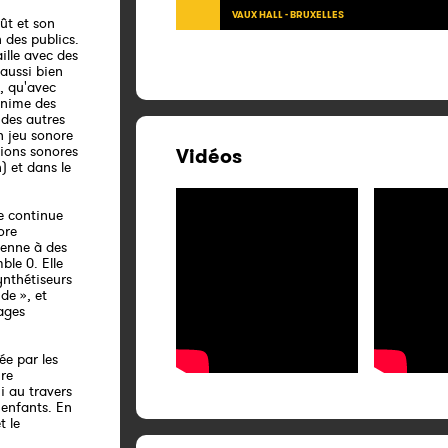
VAUX HALL - BRUXELLES
ût et son
 des publics.
aille avec des
 aussi bien
, qu'avec
 anime des
 des autres
n jeu sonore
tions sonores
Vidéos
 et dans le
le continue
ore
ienne à des
ble 0. Elle
ynthétiseurs
de », et
ages
ée par les
ire
i au travers
 enfants. En
t le