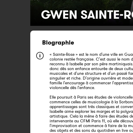
GWEN SAINTE-
Biographie
« Sainte-Rose » est le nom d'une ville en Gu
colonie restée française. C'est aussi le nom 
reconnu à Isabelle par son père martiniquais.
donc dès son enfance entourée de deux cultu
musicales et d'une structure et d'un passé fa
singulier et riche. D'origine ouvrière et mode
famille l'encourage à commencer l'apprentis
violoncelle dès l'enfance.
Elle poursuit à Paris ses études de violoncelle
commence celles de musicologie à la Sorbonn
apprentissages sont très classiques et conven
Isabelle aime explorer les marges et la polyv
artistique. Cela la mène à faire des études 
intervenante au CFMI Paris 11, où elle décou
l'improvisation et commence à faire de la m
des objets et des sons du quotidien en live ou