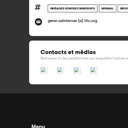
PAYSAGES SONORES IMMERSIFS
MINIMAL
BRUX
gwen.sainterose (a) lilo.org
Contacts et médias
Retrouvez ici les plateformes sur lesquelles l'artiste 
Menu