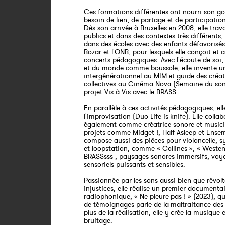
Ces formations différentes ont nourri son go
besoin de lien, de partage et de participation
Dès son arrivée à Bruxelles en 2008, elle trav
publics et dans des contextes très différents,
dans des écoles avec des enfants défavorisés
Bozar et l'ONB, pour lesquels elle conçoit et
concerts pédagogiques. Avec l'écoute de soi,
et du monde comme boussole, elle invente u
intergénérationnel au MIM et guide des créa
collectives au Cinéma Nova (Semaine du son)
projet Vis à Vis avec le BRASS.
En parallèle à ces activités pédagogiques, el
l'improvisation (Duo Life is knife). Elle collab
également comme créatrice sonore et music
projets comme Midget !, Half Asleep et Ensem
compose aussi des pièces pour violoncelle, s
et loopstation, comme « Collines », « Westen
BRASSsss , paysages sonores immersifs, voy
sensoriels puissants et sensibles.
Passionnée par les sons aussi bien que révolt
injustices, elle réalise un premier documenta
radiophonique, « Ne pleure pas ! » (2023), qu
de témoignages parle de la maltraitance des
plus de la réalisation, elle y crée la musique e
bruitage.