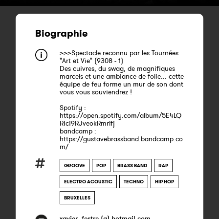
Biographie
>>>Spectacle reconnu par les Tournées
"Art et Vie" (9308 - 1)
Des cuivres, du swag, de magnifiques
marcels et une ambiance de folie... cette
équipe de feu forme un mur de son dont
vous vous souviendrez !
Spotify :
https://open.spotify.com/album/5E4LQ
RIci9RJveokRmrlfj
bandcamp :
https://gustavebrassband.bandcamp.co
m/
GROOVE
POP
BRASS BAND
RAP
ELECTRO ACOUSTIC
TECHNO
HIP HOP
BRUXELLES
xavier_festre (a) hotmail.com