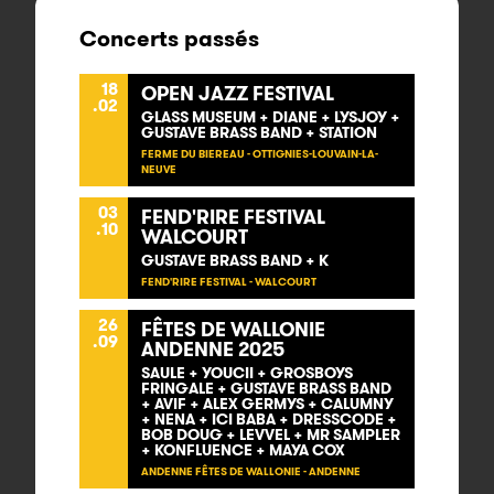
Concerts passés
18
OPEN JAZZ FESTIVAL
.02
GLASS MUSEUM + DIANE + LYSJOY +
GUSTAVE BRASS BAND + STATION
FERME DU BIEREAU - OTTIGNIES-LOUVAIN-LA-
NEUVE
03
FEND'RIRE FESTIVAL
.10
WALCOURT
GUSTAVE BRASS BAND + K
FEND'RIRE FESTIVAL - WALCOURT
26
FÊTES DE WALLONIE
.09
ANDENNE 2025
SAULE + YOUCII + GROSBOYS
FRINGALE + GUSTAVE BRASS BAND
+ AVIF + ALEX GERMYS + CALUMNY
+ NENA + ICI BABA + DRESSCODE +
BOB DOUG + LEVVEL + MR SAMPLER
+ KONFLUENCE + MAYA COX
ANDENNE FÊTES DE WALLONIE - ANDENNE