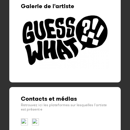
Galerie de l'artiste
Contacts et médias
Retrouvez ici les plateformes sur lesquelles l'artiste
est présent·e