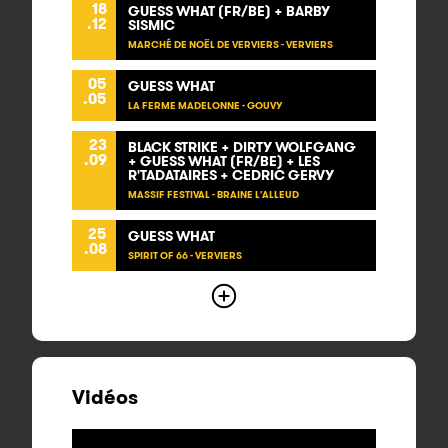
18
GUESS WHAT (FR/BE) + BARBY
.12
SISMIC
MARCHÉ DE NOËL DE VERVIERS - VERVIERS
05
GUESS WHAT
.05
LA FERME MADELONNE - GOUVY
23
BLACK STRIKE + DIRTY WOLFGANG
.09
+ GUESS WHAT (FR/BE) + LES
R'TADATAIRES + CEDRIC GERVY
MASSIF FESTIVAL - BRAINE L'ALLEUD
25
GUESS WHAT
.08
SPIRIT OF 66 - VERVIERS
Vidéos