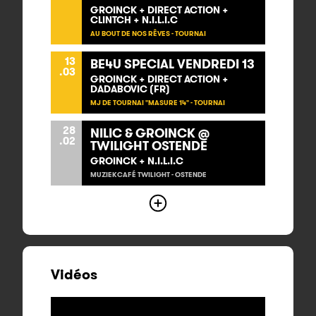
GROINCK + DIRECT ACTION +
CLINTCH + N.I.L.I.C
AU BOUT DE NOS RÊVES - TOURNAI
13
BE4U SPECIAL VENDREDI 13
.03
GROINCK + DIRECT ACTION +
DADABOVIC (FR)
MJ DE TOURNAI "MASURE 14" - TOURNAI
28
NILIC & GROINCK @
.02
TWILIGHT OSTENDE
GROINCK + N.I.L.I.C
MUZIEKCAFÉ TWILIGHT - OSTENDE
Vidéos