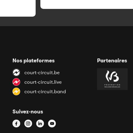
Nos plateformes
Partenaires
court-circuit.be
court-circuit.live
court-circuit.band
Suivez-nous