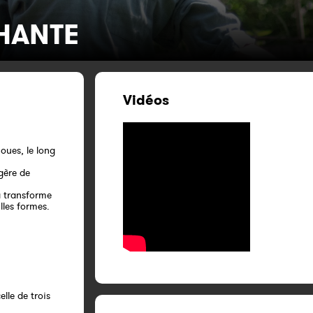
HANTE
Vidéos
joues, le long
égère de
la transforme
lles formes.
lle de trois