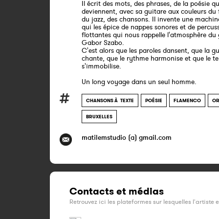
Il écrit des mots, des phrases, de la poésie qu
deviennent, avec sa guitare aux couleurs du
du jazz, des chansons. Il invente une machin
qui les épice de nappes sonores et de percus
flottantes qui nous rappelle l'atmosphère du 
Gabor Szabo.
C'est alors que les paroles dansent, que la gu
chante, que le rythme harmonise et que le t
s'immobilise.
Un long voyage dans un seul homme.
CHANSONS À TEXTE
POÉSIE
FLAMENCO
OR
BRUXELLES
matilemstudio (a) gmail.com
Contacts et médias
Retrouvez ici les plateformes sur lesquelles l'artiste 