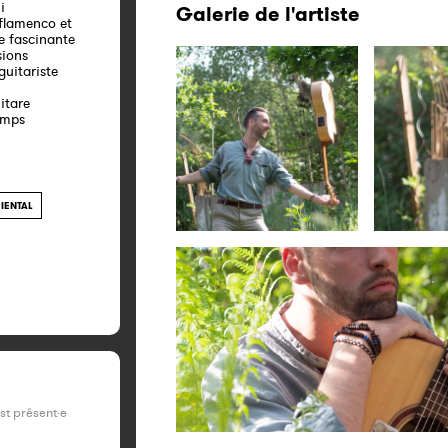
i
Galerie de l'artiste
 flamenco et
e fascinante
sions
guitariste
itare
emps
IENTAL
est présent·e