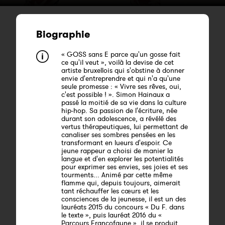
Biographie
« GOSS sans E parce qu'un gosse fait
ce qu'il veut », voilà la devise de cet
artiste bruxellois qui s'obstine à donner
envie d'entreprendre et qui n'a qu'une
seule promesse : « Vivre ses rêves, oui,
c'est possible ! ». Simon Hainaux a
passé la moitié de sa vie dans la culture
hip-hop. Sa passion de l'écriture, née
durant son adolescence, a révélé des
vertus thérapeutiques, lui permettant de
canaliser ses sombres pensées en les
transformant en lueurs d'espoir. Ce
jeune rappeur a choisi de manier la
langue et d'en explorer les potentialités
pour exprimer ses envies, ses joies et ses
tourments... Animé par cette même
flamme qui, depuis toujours, aimerait
tant réchauffer les cœurs et les
consciences de la jeunesse, il est un des
lauréats 2015 du concours « Du F. dans
le texte », puis lauréat 2016 du «
Parcours Francofaune », il se produit