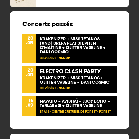
Concerts passés
20
KRAKENIZER + MISS TETANOS
.05
(UND) SRI.FA FEAT STEPHEN
O'MALTINE + GLITTER VASELINE +
DANI COSMIC
BELVÉDÈRE - NAMUR
20
ELECTRO CLASH PARTY
.05
KRAKENIZER + MISS TETANOS +
GLITTER VASELINE + DANI COSMIC
BELVÉDÈRE - NAMUR
16
NAVAHO + AVISHAÏ + LUCY ECHO +
.09
TARLABASI + GLITTER VASELINE
BRASS - CENTRE CULTUREL DE FOREST - FOREST