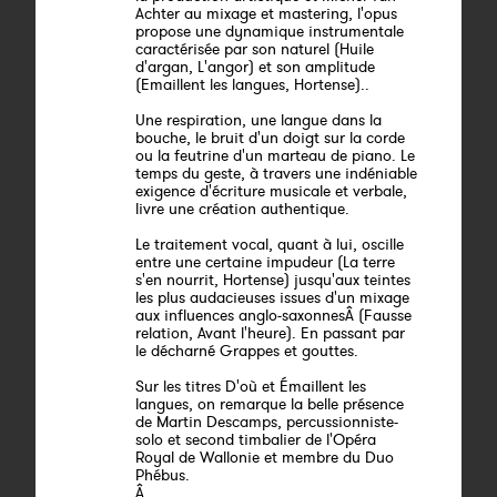
Achter au mixage et mastering, l'opus
propose une dynamique instrumentale
caractérisée par son naturel (Huile
d'argan, L'angor) et son amplitude
(Emaillent les langues, Hortense)..
Une respiration, une langue dans la
bouche, le bruit d'un doigt sur la corde
ou la feutrine d'un marteau de piano. Le
temps du geste, à travers une indéniable
exigence d'écriture musicale et verbale,
livre une création authentique.
Le traitement vocal, quant à lui, oscille
entre une certaine impudeur (La terre
s'en nourrit, Hortense) jusqu'aux teintes
les plus audacieuses issues d'un mixage
aux influences anglo-saxonnesÂ (Fausse
relation, Avant l'heure). En passant par
le décharné Grappes et gouttes.
Sur les titres D'où et Émaillent les
langues, on remarque la belle présence
de Martin Descamps, percussionniste-
solo et second timbalier de l'Opéra
Royal de Wallonie et membre du Duo
Phébus.
Â