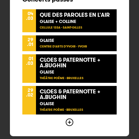
04
QUE DES PAROLES EN L'AIR
.03
GLAISE + COLLINE
CELLULE 133A - SAINT-GILLES
29
GLAISE
.01
CENTRE D'ARTS D'YVOIR - YVOIR
01
CLOES & PATERNOTTE +
.03
A.BUGHIN
GLAISE
THÉÂTRE POÈME - BRUXELLES
29
CLOES & PATERNOTTE +
.02
A.BUGHIN
GLAISE
THÉATRE POÈME - BRUXELLES