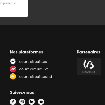
est présent·e
Nos plateformes
Partenaires
court-circuit.be
court-circuit.live
court-circuit.band
Suivez-nous