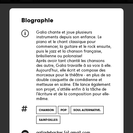
Biographie
Galia chante et joue plusieurs
instruments depuis son enfance. Le
piano et le chant classique pour
commencer, la guitare et le rock ensuite,
puis le jazz et la chanson française,
brésilienne ou polonaise!
Après avoir tant chanté les chansons
des autre, Galia travaille à sa voix à elle.
Aujourd'hui, elle écrit et compose des
morceaux pour le théâtre - en plus de sa
double casquette de comédienne et
metteuse en scène. Elle lance également
son projet, s'attèle enfin à la tâche de
l'écriture et de la composition pour elle-
même.
CHANSON
POP
SOUL ALTERNATIVE.
SAINT-GILLES
galiadebacker (a) gmail.com