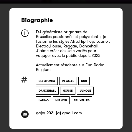
Biographie
DJ généraliste originaire de
Bruxelles,passionnée et polyvalente, je
fusionne les styles Afro,Hip Hop, Latino ,
Electro,House, Reggae, Dancehall.
J’aime créer des sets variés pour
voyager avec le public depuis 2023.
Actuellement résidente sur Fun Radio
Belgium.
ELECTONIC
REGGAE
DUB
DANCEHALL
HOUSE
JUNGLE
LATINO
HIP HOP
BRUXELLES
gajoy2021 (a) gmail.com