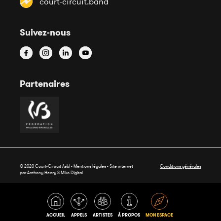
court-circuit.band
Suivez-nous
Partenaires
© 2020 Court-Circuit Asbl - Mentions légales - Site internet
Conditions générales
par Anthony Henry &
Miko Digital
ACCUEIL
APPELS
ARTISTES
À PROPOS
MON ESPACE