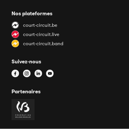
Nos plateformes
court-circuit.be
court-circuit.live
court-circuit.band
Suivez-nous
Partenaires