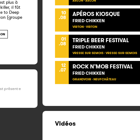
ARLON - ARLON
est plus à
ller, il fût
te to Deep
10
APÉROS KIOSQUE
sion (groupe
.08
FRIED CHIKKEN
VIRTON - VIRTON
LON
01
TRIPLE BEER FESTIVAL
.08
FRIED CHIKKEN
VRESSE SUR SEMOIS - VRESSE-SUR-SEMOIS
12
ROCK N’MOB FESTIVAL
.07
FRIED CHIKKEN
GRANDVOIR - NEUFCHÂTEAU
est présent·e
Vidéos