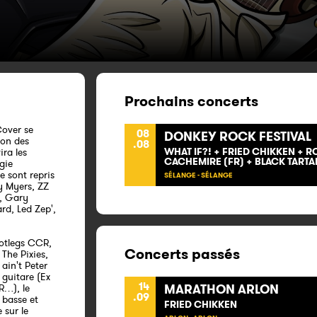
Prochains concerts
Cover se
08
DONKEY ROCK FESTIVAL
ion des
.08
WHAT IF?! + FRIED CHIKKEN + R
ira les
CACHEMIRE (FR) + BLACK TARTA
gie
e sont repris
SÉLANGE - SÉLANGE
y Myers, ZZ
, Gary
rd, Led Zep',
ootlegs CCR,
Concerts passés
 The Pixies,
ain't Peter
 guitare (Ex
14
MARATHON ARLON
R…), le
.09
 basse et
FRIED CHIKKEN
 sur le