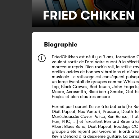
FRIED CHIKKEN
Biographie
FriedChikken est né il y a 3 ans, formation 
voulant sortir de l'ordinaire quant à la sélect
morceaux repris. Bien rock'n'roll, la setlist rav
oreilles avides de bonnes vibrations et d'éner
musicale. Le ratissage est conséquent puisqu
un large éventail de groupes comme Whiske
Top, Black Crowes, Bad Touch, John Fogerty
Moore, Aerosmith, Blackberry Smoke, Gottha
Eagles et bien d'autres encore.
Formé par Laurent Keizer à la batterie (Ex B
Dixit Rapsat, Neo Venturi, Pressure, Death To
Maréchaussée-Cover Police, Ben Benco, That 
Pan, PHC, …) et l'excellent Bernard Biren à la
Albert Blues Band, Dixit Rapsat, Bootlegs CC
groupe a été rejoint par Giovanni Biordi à la
Kevin Dehard à la deuxième guitare. La cerise