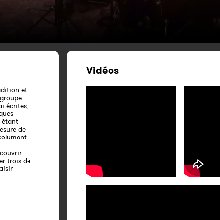
Vidéos
adition et
e groupe
i écrites,
iques
 étant
esure de
ésolument
écouvrir
er trois de
aisir
.