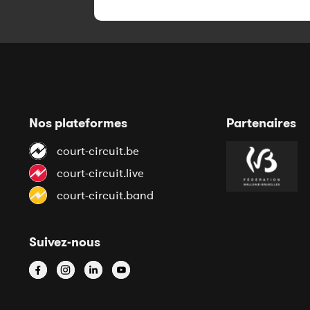
Nos plateformes
Partenaires
court-circuit.be
court-circuit.live
court-circuit.band
Suivez-nous