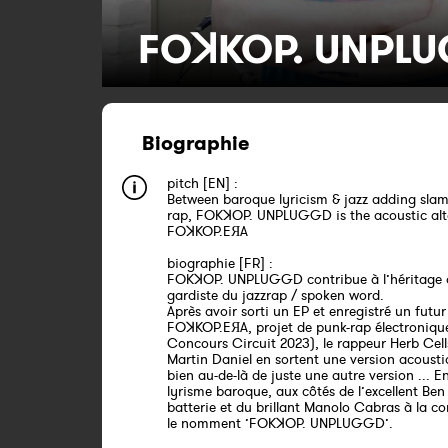
FOꓘKOP. UNPL
Biographie
pitch [EN] :
Between baroque lyricism & jazz adding slam
rap, FOKꓘOP. UNPLUGGD is the acoustic alt
FOꓘKOP.EЯA
biographie [FR] :
FOKꓘOP. UNPLUGGD contribue à l’héritage 
gardiste du jazzrap / spoken word.
Après avoir sorti un EP et enregistré un futu
FOꓘKOP.EЯA, projet de punk-rap électronique
Concours Circuit 2023), le rappeur Herb Cell
Martin Daniel en sortent une version acousti
bien au-de-là de juste une autre version ... En
lyrisme baroque, aux côtés de l’excellent Ben 
batterie et du brillant Manolo Cabras à la con
le nomment ’FOKꓘOP. UNPLUGGD’.