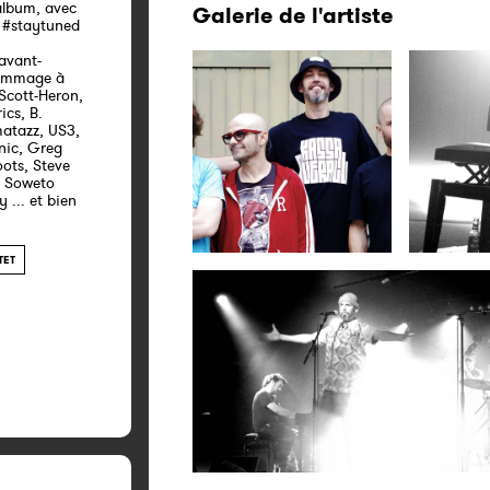
lbum, avec
Galerie de l'artiste
! #staytuned
avant-
hommage à
 Scott-Heron,
cs, B.
atazz, US3,
nic, Greg
oots, Steve
, Soweto
 ... et bien
TET