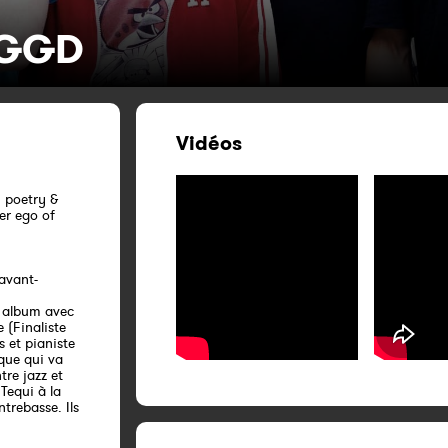
UGGD
Vidéos
 poetry &
er ego of
avant-
r album avec
 (Finaliste
s et pianiste
que qui va
tre jazz et
Tequi à la
trebasse. Ils