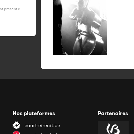
est présent·e
Nos plateformes
Partenaires
court-circuit.be