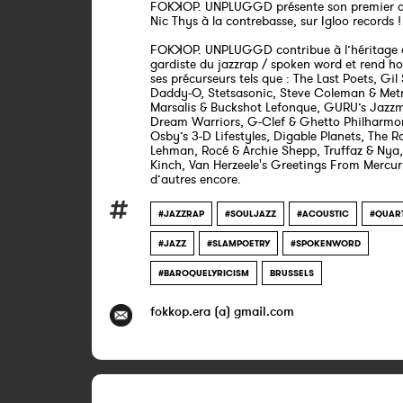
FOKꓘOP. UNPLUGGD présente son premier a
Nic Thys à la contrebasse, sur Igloo records 
FOKꓘOP. UNPLUGGD contribue à l’héritage 
gardiste du jazzrap / spoken word et rend 
ses précurseurs tels que : The Last Poets, Gil
Daddy-O, Stetsasonic, Steve Coleman & Metri
Marsalis & Buckshot Lefonque, GURU’s Jazzm
Dream Warriors, G-Clef & Ghetto Philharmo
Osby’s 3-D Lifestyles, Digable Planets, The R
Lehman, Rocé & Archie Shepp, Truffaz & Nya
Kinch, Van Herzeele's Greetings From Mercury
d’autres encore.
#JAZZRAP
#SOULJAZZ
#ACOUSTIC
#QUAR
#JAZZ
#SLAMPOETRY
#SPOKENWORD
#BAROQUELYRICISM
BRUSSELS
fokkop.era (a) gmail.com