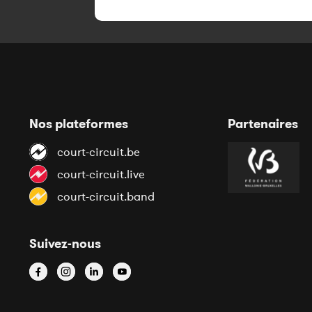
Nos plateformes
Partenaires
court-circuit.be
court-circuit.live
court-circuit.band
Suivez-nous