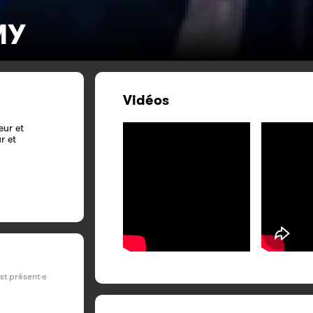
MY
Vidéos
eur et
r et
est présent·e