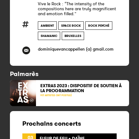
Vive le Rock : “The intensity of the
compositions here are truly magnificent
and emotion filled.”
AMBIENT
SPACE ROCK
ROCK PSYCHÉ
SHAMANIC
BRUXELLES
dominiquevancappellen (a) gmail.com
Palmarès
EXTRAS 2023 : DISPOSITIF DE SOUTIEN À
LA PROGRAMMATION
917 ARTISTES ONT POSTULÉ
Prochains concerts
03
FLEUR DE FEU + DAÏNE