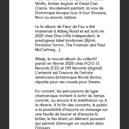
Wolfe, Amber Asylum et Dead Can
Cance. Vocalement-parlant, la voix de
Dominique évoque tour à tour Siouxsie,
Nico ou encore Jarboe.
Le 1e album de Fleur de Feu a été
masterisé à Abbey Road et est sorti en
2022 chez One Little Independent, le
prestigieux label londonien (Björk,
Emiliana Torrini, The Fireman aka Paul
McCartney...).
Weep, le nouvel album du collectif
parait en février 2025 chez P.O.G.O.
Records (CD) et Off Records (digital).
L'artwork est l'oeuvre de l'artiste
américano-britannique Nicole Boitos,
réputée pour ses visuels pour Swans.
En concert, les percussions de type
chamanique invitent à sortir du temps
concret, ou encore à la méditation ou à
la rêverie. A la fin des concerts, le public
a la possibilité d'inscrire un message sur
une feuille de laurier et d'ensuite la
brûler, le feu étant un élément puissant
qui permet d'envoyer un souhait dans
l'Univers.