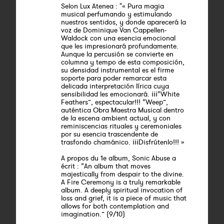
Selon Lux Atenea : "« Pura magia
musical perfumando y estimulando
nuestros sentidos, y donde aparecerá la
voz de Dominique Van Cappellen-
Waldock con una esencia emocional
que les impresionará profundamente.
Aunque la percusión se convierte en
columna y tempo de esta composición,
su densidad instrumental es el firme
soporte para poder remarcar esta
delicada interpretación lírica cuya
sensibilidad les emocionará. ¡¡¡“White
Feathers”, espectacular!!! “Weep”,
auténtica Obra Maestra Musical dentro
de la escena ambient actual, y con
reminiscencias rituales y ceremoniales
por su esencia trascendente de
trasfondo chamánico. ¡¡¡Disfrútenlo!!! »
A propos du 1e album, Sonic Abuse a
écrit : “An album that moves
majestically from despair to the divine.
A Fire Ceremony is a truly remarkable
album. A deeply spiritual invocation of
loss and grief, it is a piece of music that
allows for both contemplation and
imagination.” (9/10)