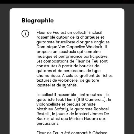
Biographie
Fleur de Feu est un collectif inclusif
rassemblé autour de la chanteuse et
guitariste bruxelloise d'origine anglaise
Dominique Van Cappellen-Waldock. Il
propose un spectacle qui combine
musique et performance participative.
Les compositions de Fleur de Feu sont
construites à partir de boucles de
guitares et de percussions de type
chamanique. A cela se greffent de riches
textures de violoncelle, de guitare
lapsteel et de synthés.
Le collectif rassemble - entre-autres - le
guitariste Teuk Henri (IH8 Camera...), le
violoncelliste et percussionniste
Matthieu Safatly, le guitariste Raphaël
Rastelli, le joueur de lapsteel James De
Backer, ainsi que Meriem Houara aux
percussions.
Fleur de Feu a été comparé à Chelsea