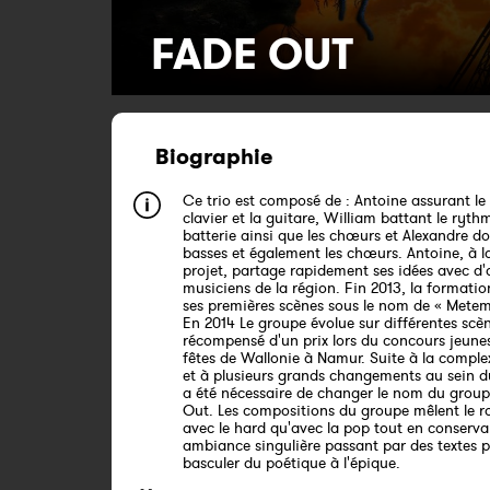
FADE OUT
Biographie
Ce trio est composé de : Antoine assurant le 
clavier et la guitare, William battant le ryth
batterie ainsi que les chœurs et Alexandre d
basses et également les chœurs. Antoine, à l
projet, partage rapidement ses idées avec d'
musiciens de la région. Fin 2013, la formati
ses premières scènes sous le nom de « Metem
En 2014 Le groupe évolue sur différentes scèn
récompensé d'un prix lors du concours jeunes
fêtes de Wallonie à Namur. Suite à la compl
et à plusieurs grands changements au sein du
a été nécessaire de changer le nom du grou
Out. Les compositions du groupe mêlent le r
avec le hard qu'avec la pop tout en conserv
ambiance singulière passant par des textes 
basculer du poétique à l'épique.