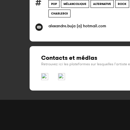
POP
MÉLANCOLIQUE
ALTERNATIVE
ROCK
CHARLEROI
alexandre.buja (a) hotmail.com
Contacts et médias
Retrouvez ici les plateformes sur lesquelles l'artiste 