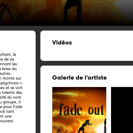
Vidéos
chant, le
me de sa
onnant les
a base du
autres
Galerie de l'artiste
on monte sur
psychosis ».
es et se voit
 talents des
exité du nom
 groupe, il
pe pour Fade
ock tant
ant une
pouvant