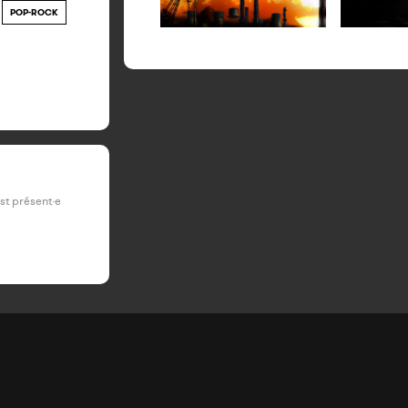
POP-ROCK
est présent·e