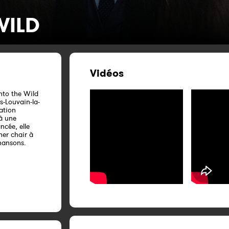
WILD
Vidéos
nto the Wild
s-Louvain-la-
ation
 à une
ncée, elle
ner chair à
hansons.