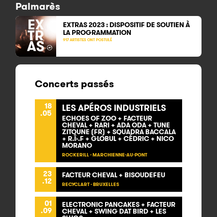
Palmarès
EXTRAS 2023 : DISPOSITIF DE SOUTIEN À
LA PROGRAMMATION
917 ARTISTES ONT POSTULÉ
Concerts passés
18
LES APÉROS INDUSTRIELS
.05
ECHOES OF ZOO + FACTEUR
CHEVAL + RARI + ADA ODA + TUNE
ZITOUNE (FR) + SQUADRA BACCALA
+ R.Î›.F + GLOBUL + CÉDRIC + NICO
MORANO
ROCKERILL - MARCHIENNE-AU-PONT
23
FACTEUR CHEVAL + BISOUDEFEU
.12
RECYCLART - BRUXELLES
01
ELECTRONIC PANCAKES + FACTEUR
.09
CHEVAL + SWING DAT BIRD + LES