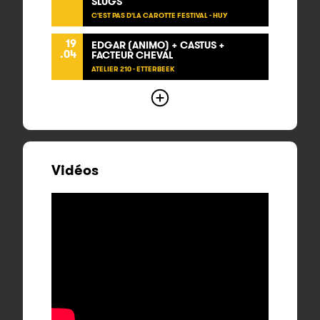
SLUGS
C'EST PAS D'LA CAROTTE FESTIVAL - HUY
19
EDGAR (ANIMO) + CASTUS +
.04
FACTEUR CHEVAL
ATELIER 210 - ETTERBEEK
Vidéos