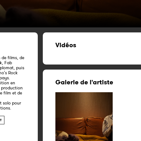
Vidéos
 de films, de
k, Fab
iplomat, puis
mo's Rock
 pays.
Galerie de l'artiste
ition en
t production
 film et de
t solo pour
tions.
T