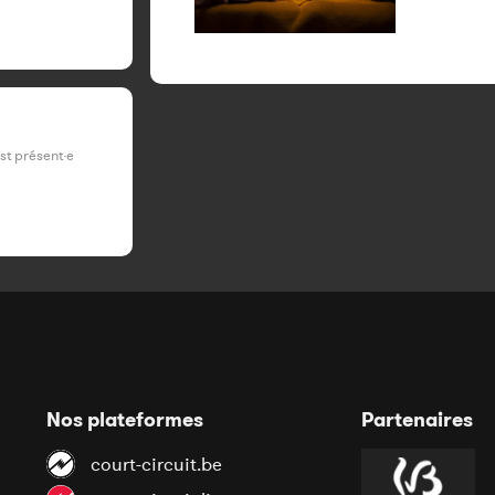
est présent·e
Nos plateformes
Partenaires
court-circuit.be