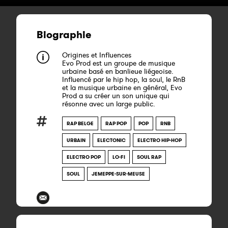
Biographie
Origines et Influences
Evo Prod est un groupe de musique
urbaine basé en banlieue liégeoise.
Influencé par le hip hop, la soul, le RnB
et la musique urbaine en général, Evo
Prod a su créer un son unique qui
résonne avec un large public.
RAP BELGE
RAP POP
POP
RNB
URBAIN
ELECTONIC
ELECTRO HIP-HOP
ELECTRO POP
LO-FI
SOUL RAP
SOUL
JEMEPPE-SUR-MEUSE