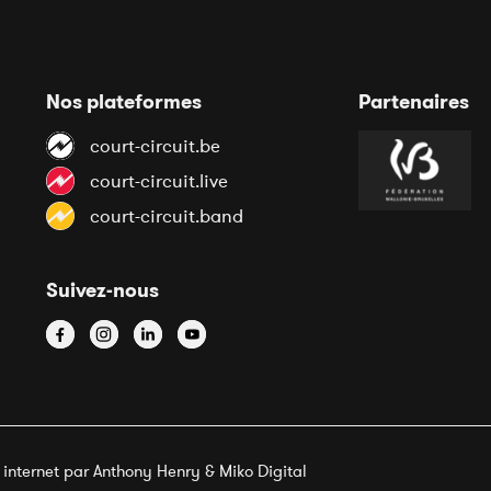
Nos plateformes
Partenaires
court-circuit.be
court-circuit.live
court-circuit.band
Suivez-nous
e internet par Anthony Henry &
Miko Digital