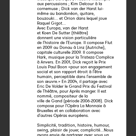
aux percussions ; Kim Delcour à la
cornemuse ; Dick van der Harst lui-
même au bandonéon, quitare,
bouzouki... et Orion dans lequel joue
Raquel Gigot...
Avec Europa, van der Harst
et Koen De Sutter (théâtre)
donnent une vision particulière
de l'histoire de l'Europe. Il compose Flut
en 2009 au Donau à Linz (Autriche),
capitale culturelle 2009. Il compose
Hark, musique pour la Tristeza Complice
à Anvers. En 2001, Dick reçoit le Prix
Louis Paul Boon «pour son engagement
social et son rapport étroit à l'être
humain, perceptible dans l'ensemble de
son œuvre.» En 2004, il partage avec
Eric De Volder le Grand Prix du Festival
de Théâtre, pour Après manger. Il est
nommé, compositeur de la
ville de Gand (période 2006-2008). Dick
compose pour l'Opéra La Monnaie à
Bruxelles et en collaboration avec
d'autres Opéras européens.
Simplicité, tradition, histoire, humour,
swing, plaisir de jouer, complicité...Nous
avons envie de partager avec vous un