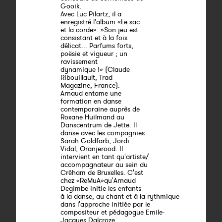
Gooik.
Avec Luc Pilartz, il a
enregistré l'album «Le sac
et la corde». »Son jeu est
consistant et à la fois
délicat... Parfums forts,
poësie et vigueur ; un
ravissement
dynamique !» (Claude
Ribouillault, Trad
Magazine, France).
Arnaud entame une
formation en danse
contemporaine auprès de
Roxane Huilmand au
Danscentrum de Jette. Il
danse avec les compagnies
Sarah Goldfarb, Jordi
Vidal, Oranjerood. Il
intervient en tant qu'artiste/
accompagnateur au sein du
Créham de Bruxelles. C'est
chez «ReMuA»qu'Arnaud
Degimbe initie les enfants
à la danse, au chant et à la rythmique
dans l'approche initiée par le
compositeur et pédagogue Emile-
Jacques Dalcroze.