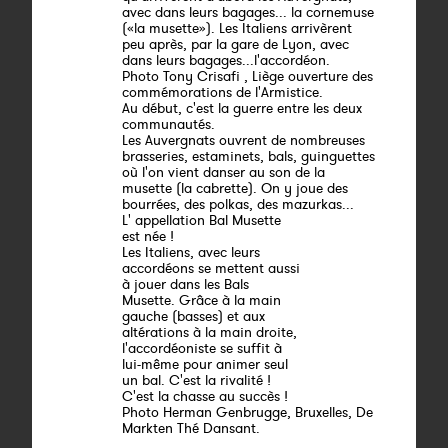
avec dans leurs bagages... la cornemuse
(«la musette»). Les Italiens arrivèrent
peu après, par la gare de Lyon, avec
dans leurs bagages...l'accordéon.
Photo Tony Crisafi , Liège ouverture des
commémorations de l'Armistice.
Au début, c'est la guerre entre les deux
communautés.
Les Auvergnats ouvrent de nombreuses
brasseries, estaminets, bals, guinguettes
où l'on vient danser au son de la
musette (la cabrette). On y joue des
bourrées, des polkas, des mazurkas...
L' appellation Bal Musette
est née !
Les Italiens, avec leurs
accordéons se mettent aussi
à jouer dans les Bals
Musette. Grâce à la main
gauche (basses) et aux
altérations à la main droite,
l'accordéoniste se suffit à
lui-même pour animer seul
un bal. C'est la rivalité !
C'est la chasse au succès !
Photo Herman Genbrugge, Bruxelles, De
Markten Thé Dansant.