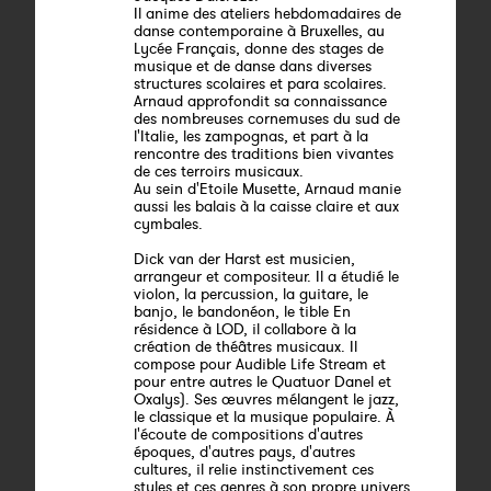
Il anime des ateliers hebdomadaires de
danse contemporaine à Bruxelles, au
Lycée Français, donne des stages de
musique et de danse dans diverses
structures scolaires et para scolaires.
Arnaud approfondit sa connaissance
des nombreuses cornemuses du sud de
l'Italie, les zampognas, et part à la
rencontre des traditions bien vivantes
de ces terroirs musicaux.
Au sein d'Etoile Musette, Arnaud manie
aussi les balais à la caisse claire et aux
cymbales.
Dick van der Harst est musicien,
arrangeur et compositeur. Il a étudié le
violon, la percussion, la guitare, le
banjo, le bandonéon, le tible En
résidence à LOD, il collabore à la
création de théâtres musicaux. Il
compose pour Audible Life Stream et
pour entre autres le Quatuor Danel et
Oxalys). Ses œuvres mélangent le jazz,
le classique et la musique populaire. À
l'écoute de compositions d'autres
époques, d'autres pays, d'autres
cultures, il relie instinctivement ces
styles et ces genres à son propre univers