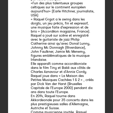
«l'un des plus talentueux groupes
celtiques sur le continent européen
aujourd'hui» (Earle Hitchner, journaliste,
USA)
« Raquel Gigot a le swing dans les
doigts, un jeu précis, fin et expressif,
une musique faite d'expression et de
brio » (Accordéon magazine, France).
Raquel a joué sur scène et enregistré
avec le guitariste de jazz Philip
Catherine ainsi qu'avec Donal Lunny,
Johnny Mc Donnagh (Riverdance),
John Faulkner, Jamie Mc Menemy,
figures emblématiques de la musique
Irlandaise.
Elle apparaît comme accordéoniste
dans le film Tiny et Baldi aux côtés de
Charles Aznavour et d'Annie Cordy.
Raquel joue dans « La Maison des
Petites Musiques Cachées 1 & 2 » , créés
par Dick Van der Harst (Bruxelles
Capitale de l'Europe 2000) pendant dix
ans dans toute l'Europe.
En 2014, Raquel tourne dans
Akkordeonale pour 35 concerts dans les
plus prestigieuses salles d'Allemagne,
Autriche et Suisse.
Comme musicienne invitée, Raquel