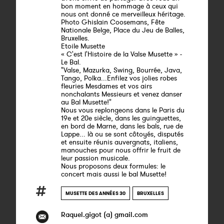
bon moment en hommage à ceux qui
nous ont donné ce merveilleux héritage.
Photo Ghislain Coosemans, Fête
Nationale Belge, Place du Jeu de Balles,
Bruxelles.
Etoile Musette
« C'est l'Histoire de la Valse Musette » -
Le Bal.
"Valse, Mazurka, Swing, Bourrée, Java,
Tango, Polka...Enfilez vos jolies robes
fleuries Mesdames et vos airs
nonchalants Messieurs et venez danser
au Bal Musette!"
Nous vous replongeons dans le Paris du
19e et 20e siècle, dans les guinguettes,
en bord de Marne, dans les bals, rue de
Lappe... là ou se sont côtoyés, disputés
et ensuite réunis auvergnats, italiens,
manouches pour nous offrir le fruit de
leur passion musicale.
Nous proposons deux formules: le
concert mais aussi le bal Musette!
MUSETTE DES ANNÉES 30
BRUXELLES
Raquel.gigot (a) gmail.com