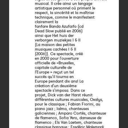
musical. Il crée ainsi un langage
artistique personnel où priment le
respect, la sincérité et la maîtrise
technique, comme le manifestent
clairement la
fanfare Banda Azufaifo (cd
Dead Slow publié en 2006)
ainsi que Het huis der
verborgen muziekjes I & II
(La maison des petites
musiques cachées I & II
(2006)). Ce spectacle, créé
en 2000 pour l'ouverture
officielle de «Bruxelles,
capitale culturelle de
l'Europe » reçut un tel
succès qu'il tourna en
Europe pendant dix ans! La
création d'un deuxième
spectacle s'imposa. Dans ce
projet, Dick van der Harst réunit
différentes cultures musicales, Oxalys,
pour le classique ; Fabian Fiorini, au
piano jazz ; Ialma, chanteuses
galiciennes ; Amparo Cortès, chanteuse
de flamenco, Sofia Yero, danseuse de
flamenco ; Els Van Laetem, chanteuse
classique baroque ; Fredéric Malempré