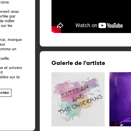
raine.
evient avec
ortée par
de mêler
sur les
 mai, marque
aux
 comme un
uelle.
Galerie de l'artiste
e et univers
it
ière sur la
ECTRO