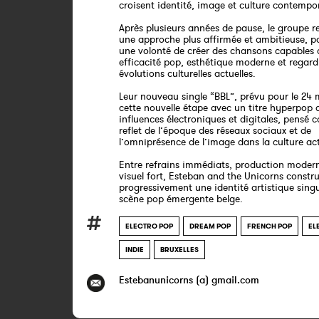
croisent identité, image et culture contempo
Après plusieurs années de pause, le groupe r
une approche plus affirmée et ambitieuse, p
une volonté de créer des chansons capables 
efficacité pop, esthétique moderne et regard 
évolutions culturelles actuelles.
Leur nouveau single “BBL”, prévu pour le 24
cette nouvelle étape avec un titre hyperpop 
influences électroniques et digitales, pensé
reflet de l’époque des réseaux sociaux et de
l’omniprésence de l’image dans la culture act
Entre refrains immédiats, production modern
visuel fort, Esteban and the Unicorns constru
progressivement une identité artistique singul
scène pop émergente belge.
ELECTRO POP
DREAM POP
FRENCH POP
EL
INDIE
BRUXELLES
Estebanunicorns (a) gmail.com