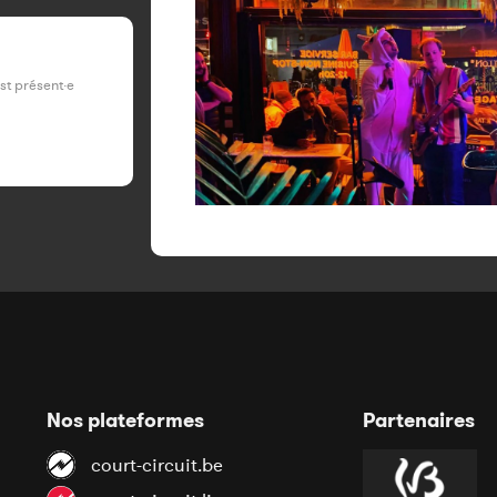
est présent·e
Nos plateformes
Partenaires
court-circuit.be