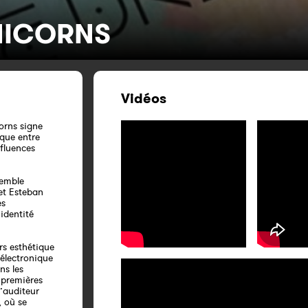
NICORNS
Vidéos
orns signe
ique entre
fluences
semble
 et Esteban
es
 identité
rs esthétique
 électronique
ns les
 premières
’auditeur
, où se