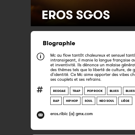
EROS SGOS
Biographie
Mc au flow tantôt chaleureux et sensuel tant
intransigeant, il manie la langue française a
et inventivité. Ils dénonce un malaise généra
des thèmes tels que la liberté de culture, de 
d'identité. Ce Mc aime apporter des vibes c
ses couplets et ses refrains.
REGGAE
TRAP
POP ROCK
BLUES
BLUE
RAP
HIP HOP
SOUL
NEO SOUL
LIÈGE
eros.ribic (a) gmx.com