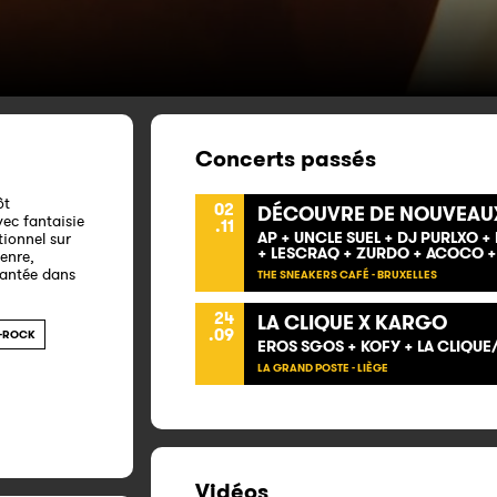
Concerts passés
ôt
02
DÉCOUVRE DE NOUVEAUX
vec fantaisie
.11
AP + UNCLE SUEL + DJ PURLXO + 
tionnel sur
+ LESCRAQ + ZURDO + ACOCO +
genre,
hantée dans
THE SNEAKERS CAFÉ - BRUXELLES
24
LA CLIQUE X KARGO
.09
S-ROCK
EROS SGOS + KOFY + LA CLIQUE/
LA GRAND POSTE - LIÈGE
Vidéos