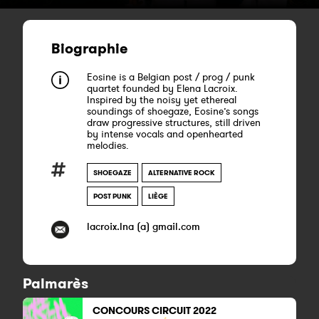
Biographie
Eosine is a Belgian post / prog / punk
quartet founded by Elena Lacroix.
Inspired by the noisy yet ethereal
soundings of shoegaze, Eosine’s songs
draw progressive structures, still driven
by intense vocals and openhearted
melodies.
SHOEGAZE
ALTERNATIVE ROCK
POST PUNK
LIÈGE
lacroix.lna (a) gmail.com
Palmarès
CONCOURS CIRCUIT
2022