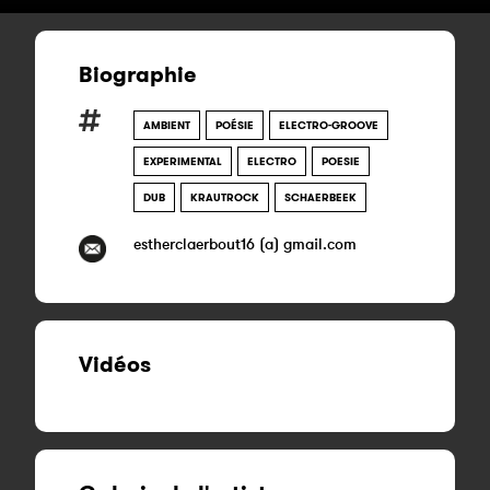
Biographie
AMBIENT
POÉSIE
ELECTRO-GROOVE
EXPERIMENTAL
ELECTRO
POESIE
DUB
KRAUTROCK
SCHAERBEEK
estherclaerbout16 (a) gmail.com
Vidéos