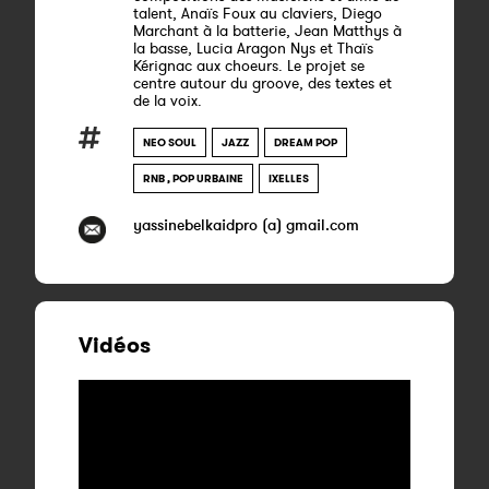
talent, Anaïs Foux au claviers, Diego
Marchant à la batterie, Jean Matthys à
la basse, Lucia Aragon Nys et Thaïs
Kérignac aux choeurs. Le projet se
centre autour du groove, des textes et
de la voix.
NEO SOUL
JAZZ
DREAM POP
RNB , POP URBAINE
IXELLES
yassinebelkaidpro (a) gmail.com
Vidéos