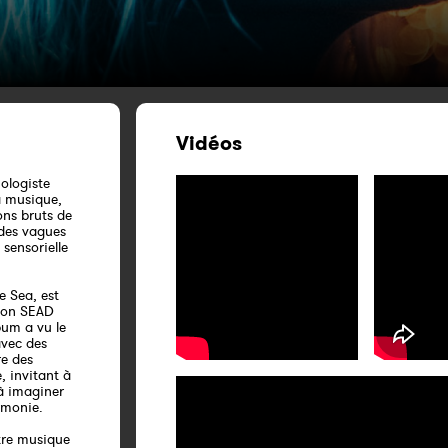
Vidéos
iologiste
a musique,
sons bruts de
 des vagues
sensorielle
e Sea, est
tion SEAD
bum a vu le
avec des
re des
, invitant à
à imaginer
rmonie.
tre musique