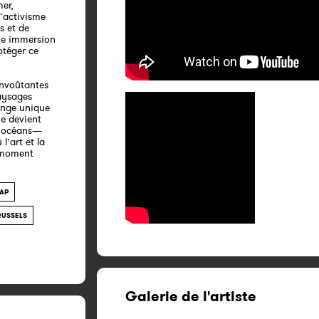
mer,
d’activisme
s et de
une immersion
otéger ce
envoûtantes
aysages
ange unique
ue devient
es océans—
l’art et la
n moment
AP
RUSSELS
Galerie de l'artiste