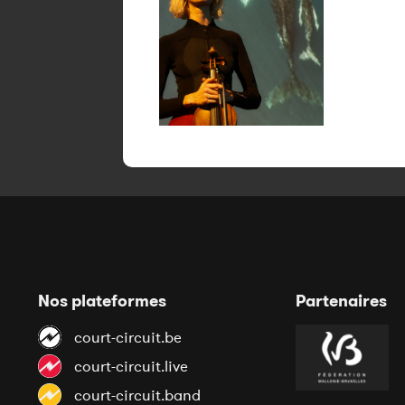
Nos plateformes
Partenaires
court-circuit.be
court-circuit.live
court-circuit.band