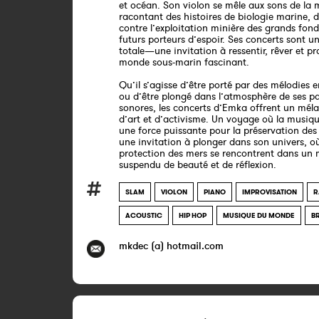
et océan. Son violon se mêle aux sons de la 
racontant des histoires de biologie marine, 
contre l’exploitation minière des grands fond
futurs porteurs d’espoir. Ses concerts sont 
totale—une invitation à ressentir, rêver et pr
monde sous-marin fascinant.
Qu’il s’agisse d’être porté par des mélodies 
ou d’être plongé dans l’atmosphère de ses p
sonores, les concerts d’Emka offrent un mél
d’art et d’activisme. Un voyage où la musiq
une force puissante pour la préservation d
une invitation à plonger dans son univers, où 
protection des mers se rencontrent dans u
suspendu de beauté et de réflexion.
SLAM
VIOLON
PIANO
IMPROVISATION
R
ACOUSTIC
HIP HOP
MUSIQUE DU MONDE
B
mkdec (a) hotmail.com