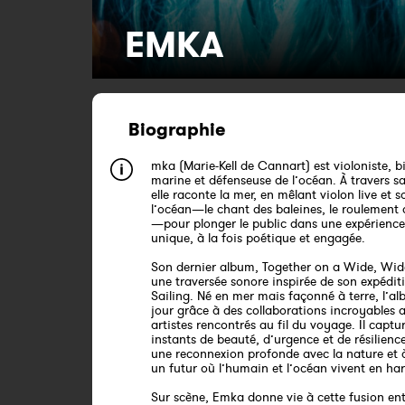
EMKA
Biographie
mka (Marie-Kell de Cannart) est violoniste, b
marine et défenseuse de l’océan. À travers s
elle raconte la mer, en mêlant violon live et 
l’océan—le chant des baleines, le roulement
—pour plonger le public dans une expérience 
unique, à la fois poétique et engagée.
Son dernier album, Together on a Wide, Wid
une traversée sonore inspirée de son expédi
Sailing. Né en mer mais façonné à terre, l’al
jour grâce à des collaborations incroyables 
artistes rencontrés au fil du voyage. Il captu
instants de beauté, d’urgence et de résilience
une reconnexion profonde avec la nature et 
un futur où l’humain et l’océan vivent en ha
Sur scène, Emka donne vie à cette fusion en