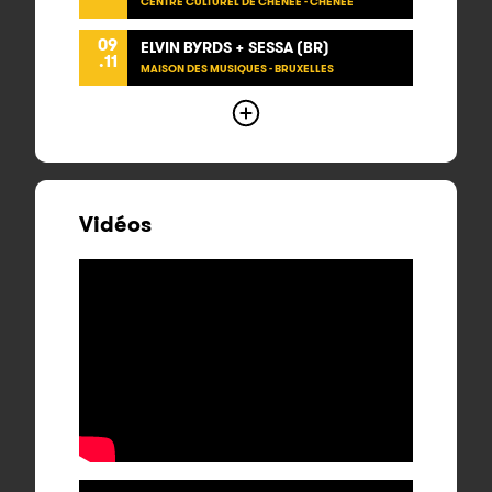
CENTRE CULTUREL DE CHÊNÉE - CHÊNÉE
09
ELVIN BYRDS + SESSA (BR)
.11
MAISON DES MUSIQUES - BRUXELLES
Vidéos