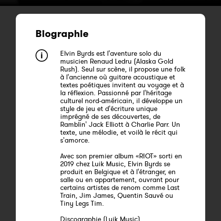
Biographie
Elvin Byrds est l'aventure solo du
musicien Renaud Ledru (Alaska Gold
Rush). Seul sur scène, il propose une folk
à l'ancienne où guitare acoustique et
textes poétiques invitent au voyage et à
la réflexion. Passionné par l'héritage
culturel nord-américain, il développe un
style de jeu et d'écriture unique
imprégné de ses découvertes, de
Ramblin' Jack Elliott à Charlie Parr. Un
texte, une mélodie, et voilà le récit qui
s'amorce.
Avec son premier album «RIOT» sorti en
2019 chez Luik Music, Elvin Byrds se
produit en Belgique et à l'étranger, en
salle ou en appartement, ouvrant pour
certains artistes de renom comme Last
Train, Jim James, Quentin Sauvé ou
Tiny Legs Tim.
Discographie (Luik Music)