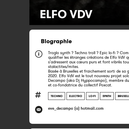
ELFO VDV
Biographie
Troglo synth ? Techno troll ? Epic lo-fi ? Co
qualifier les étranges créations de Elfo VdV q
s'adressent aux cœurs purs et font vibrés tou
stalactites/mites.
Basée à Bruxelles et fraichement sorti de sa 
2020. Elfo VdV est le tout nouveau projet sol
Decampo (aka Dj Hyppocampo), membre du
et co-fondatrice du collectif Poxcat.
TECHNO
ELECTRO
LO-FI
SYNTH
BRUXEL
eve_decampo (a) hotmail.com