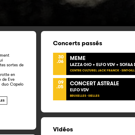
Concerts passés
mment
30
MEME
ui
.06
LAZZA GIO + ELFO VDV + SOFA
tes sortes de
CENTRE CULTUREL JACK FRANCK - SINT-GILL
grotte en
o de Eve
09
CONCERT ASTRALE
 duo Capelo
.05
ELFO VDV
BRUXELLES - IXELLES
LES
Vidéos