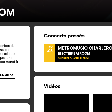
OOM
Concerts passés
parfois du
19
METROMUSIC CHARLEROI
une b.o
.06
ELECTRIKBALROOM
leil et le
ique, une
CHARLEROI - CHARLEROI
ride marié à
..
LEZ-MANAGE
Vidéos