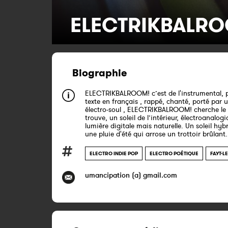
ELECTRIKBALR
Biographie
ELECTRIKBALROOM! c’est de l'instrumental, 
texte en français , rappé, chanté, porté par 
électro-soul , ELECTRIKBALROOM! cherche le so
trouve, un soleil de l’intérieur, électroanalog
lumière digitale mais naturelle. Un soleil hyb
une pluie d'été qui arrose un trottoir brûlant.
ELECTRO INDIE POP
ELECTRO POÉTIQUE
FAYT-
umancipation (a) gmail.com