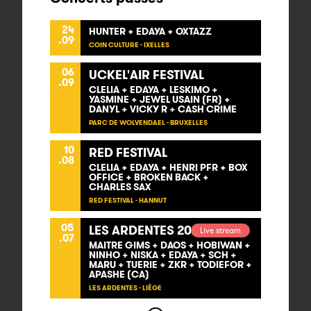
24
HUNTER + EDAYA + OXTAZZ
.09
COIN CULTURE - IXELLES
06
UCKEL'AIR FESTIVAL
.09
CLELIA + EDAYA + LESKIMO +
YASMINE + JEWEL USAIN (FR) +
DANYL + VICKY R + CASH CRIME
PARC DE WOLVENDAEL - BRUXELLES
10
RED FESTIVAL
.08
CLELIA + EDAYA + HENRI PFR + BOX
OFFICE + BROKEN BACK +
CHARLES SAX
RED FESTIVAL - HANNUT
05
LES ARDENTES 2025
Live stream
.07
MAITRE GIMS + DAOS + HOBIWAN +
NINHO + NISKA + EDAYA + SCH +
MARU + TUERIE + ZKR + TODIEFOR +
APASHE (CA)
LES ARDENTES - LIÈGE