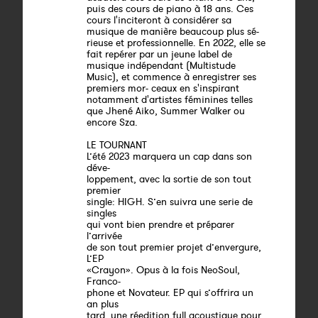
puis des cours de piano à 18 ans. Ces
cours l'inciteront à considérer sa
musique de manière beaucoup plus sé-
rieuse et professionnelle. En 2022, elle se
fait repérer par un jeune label de
musique indépendant (Multistude
Music), et commence à enregistrer ses
premiers mor- ceaux en s'inspirant
notamment d'artistes féminines telles
que Jhené Aiko, Summer Walker ou
encore Sza.
LE TOURNANT
L’été 2023 marquera un cap dans son
déve-
loppement, avec la sortie de son tout
premier
single: HIGH. S’en suivra une serie de
singles
qui vont bien prendre et préparer
l’arrivée
de son tout premier projet d’envergure,
L’EP
«Crayon». Opus à la fois NeoSoul,
Franco-
phone et Novateur. EP qui s’offrira un
an plus
tard, une réedition full acoustique pour