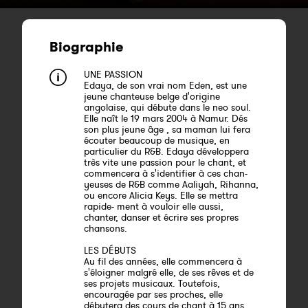
Biographie
UNE PASSION
Edaya, de son vrai nom Eden, est une
jeune chanteuse belge d'origine
angolaise, qui débute dans le neo soul.
Elle naît le 19 mars 2004 à Namur. Dés
son plus jeune âge , sa maman lui fera
écouter beaucoup de musique, en
particulier du R&B. Edaya développera
très vite une passion pour le chant, et
commencera à s'identifier à ces chan-
yeuses de R&B comme Aaliyah, Rihanna,
ou encore Alicia Keys. Elle se mettra
rapide- ment à vouloir elle aussi,
chanter, danser et écrire ses propres
chansons.
LES DÉBUTS
Au fil des années, elle commencera à
s'éloigner malgré elle, de ses rêves et de
ses projets musicaux. Toutefois,
encouragée par ses proches, elle
débutera des cours de chant à 15 ans,