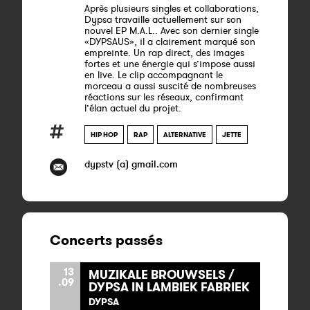
Après plusieurs singles et collaborations,
Dypsa travaille actuellement sur son
nouvel EP M.A.L.. Avec son dernier single
«DYPSAUS», il a clairement marqué son
empreinte. Un rap direct, des images
fortes et une énergie qui s’impose aussi
en live. Le clip accompagnant le
morceau a aussi suscité de nombreuses
réactions sur les réseaux, confirmant
l’élan actuel du projet.
HIP HOP
RAP
ALTERNATIVE
JETTE
dypstv (a) gmail.com
Concerts passés
13
MUZIKALE BROUWSELS /
.09
DYPSA IN LAMBIEK FABRIEK
DYPSA