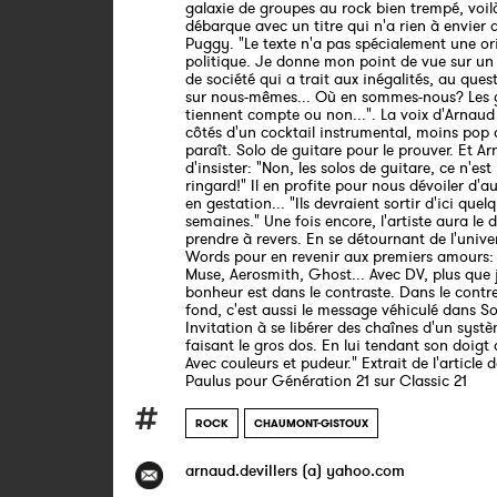
galaxie de groupes au rock bien trempé, voilà
débarque avec un titre qui n'a rien à envier 
Puggy. "Le texte n'a pas spécialement une or
politique. Je donne mon point de vue sur 
de société qui a trait aux inégalités, au que
sur nous-mêmes... Où en sommes-nous? Les 
tiennent compte ou non...". La voix d'Arnaud
côtés d'un cocktail instrumental, moins pop q
paraît. Solo de guitare pour le prouver. Et A
d'insister: "Non, les solos de guitare, ce n'est
ringard!" Il en profite pour nous dévoiler d'aut
en gestation... "Ils devraient sortir d'ici quel
semaines." Une fois encore, l'artiste aura le
prendre à revers. En se détournant de l'univ
Words pour en revenir aux premiers amours: 
Muse, Aerosmith, Ghost... Avec DV, plus que 
bonheur est dans le contraste. Dans le contre
fond, c'est aussi le message véhiculé dans 
Invitation à se libérer des chaînes d'un systè
faisant le gros dos. En lui tendant son doigt
Avec couleurs et pudeur." Extrait de l'article d
Paulus pour Génération 21 sur Classic 21
ROCK
CHAUMONT-GISTOUX
arnaud.devillers (a) yahoo.com