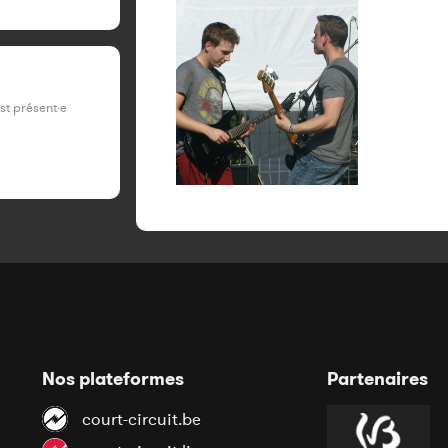
est présent·e
Nos plateformes
Partenaires
court-circuit.be