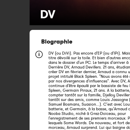
DV
Biographie
DV (ou DiVi). Pas encore d'EP (ou d'IPi). Mai
titre dévoilé sur la toile. Et bien d'autres en
dans le dossier d'un PC. Le temps d'arriver à
Derrière DV, Arnaud Devillers. 21 ans, étudia
créer DV en février dernier, Arnaud a connu 
projet intitulé Black Spleen. "Nous avons été
par nos divergences d'influences". Avec DV, 
continue d'être épaulé par le bassiste de feu
Spleen, Germain Piraux, 21 ans. A la batterie,
compter tantôt sur la famille, Djelloy Deviller
tantôt sur des amis, comme Louis Jassogne (
Samuel Bosmans, Suasion...). C'est avec Loui
batterie, et Germain, à la basse, qu'Arnaud a 
Nooba Studio, niché à Grez-Doiceau, pour
l'enregistrement de ses premiers morceaux. 
lesquels Some Words. De nouveau, et fort de
morceau, Arnaud surprend. Lui qui baigne da