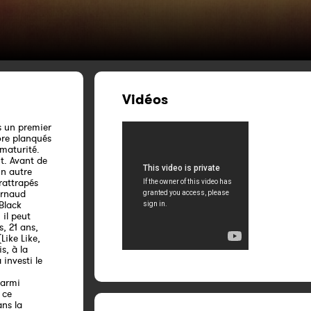
Vidéos
s un premier
core planqués
 maturité.
nt. Avant de
un autre
 rattrapés
Arnaud
 Black
 il peut
s, 21 ans,
Like Like,
s, à la
investi le
Parmi
 ce
ns la