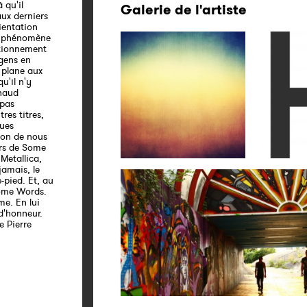
 qu'il
Galerie de l'artiste
aux derniers
ientation
un phénomène
stionnement
gens en
 plane aux
u'il n'y
rnaud
 pas
res titres,
ques
 don de nous
ers de Some
Metallica,
jamais, le
-pied. Et, au
Some Words.
me. En lui
 d'honneur.
e Pierre