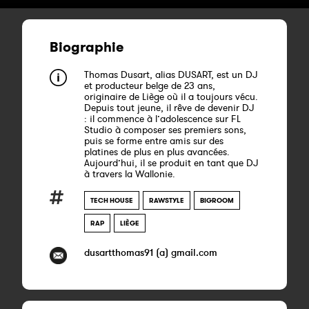
Biographie
Thomas Dusart, alias DUSART, est un DJ
et producteur belge de 23 ans,
originaire de Liège où il a toujours vécu.
Depuis tout jeune, il rêve de devenir DJ
: il commence à l’adolescence sur FL
Studio à composer ses premiers sons,
puis se forme entre amis sur des
platines de plus en plus avancées.
Aujourd’hui, il se produit en tant que DJ
à travers la Wallonie.
TECH HOUSE
RAWSTYLE
BIGROOM
RAP
LIÈGE
dusartthomas91 (a) gmail.com