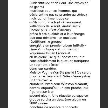
Punk attitude et de Soul. Une explosion
de genres
musicaux pour ces hommes qui
déclarent ne pas se prendre au sérieux
mais qui affirment que ce
qu’ils font, ils le font sérieusement.
Réfléchis ? Ils le sont. Audacieux ?
Encore plus. C'est d'ailleurs
grâce à ces qualités et à leur énergie
que tout démarre : en quelques
répétitions, le groupe
enregistre un premier album intitulé «
Time Runs Away » et tournera au
Royaume-Uni, en France et
en Belgique. De quoi booster et unir
considérablement le quatuor, marquant
un tournant décisif
dans leur carrière.
Mais Dr Voy ne s’arrête pas là ! Ce serait
trop facile. Leur vient l’idée d’enregistrer
un titre avec le
chanteur Jamaïcain Winston McAnuff,
devenu aujourd'hui un ami proche, qui
figurera sur leur
second album. Une réussite puisque ce
groupe sortira un deuxième album en
2009, année
ponctuée de nombreux concerts.