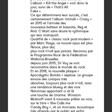
L’album « Kill the Angel » voit donc le
jour, suivi de « That’s All
Fake ».
Ce qui déterminera leur succès, c'est
certainement l’album intitulé « Crazy »
en 2015 et l'arrivée des
nouveaux batteur et bassiste, Reg et
Rod. C’était sans doute la rythmique
qui leur manquait.
Qualifié de « classic rock post-modern »
par Marc Ysaye, ce nouvel opus est plus
féroce, plus dur,
plus rock’n’roll que jamais. Reconnu par
le Programme Rock de la Fédération
Wallonie-Bruxelles
depuis juin 2015, Dr Voy se voit
reconnaitre dans le monde du rock.
Et en 2018, la nouvelle plaque «
Apocalyptic Bombs » explose. Le groupe
envoie des compos très
abouties, toujours plus rock’n’roll, avec
une tendance bluesy et des voix
féminines apportant ci et là
une touche de charme. Winston
McAnuff vient à nouveau prêter sa voix,
sur le titre « She Calls me
Candy Boy », et un morceau acoustique
très attendu par le public est enfin