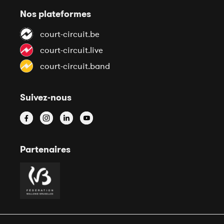
Nos plateformes
court-circuit.be
court-circuit.live
court-circuit.band
Suivez-nous
Partenaires