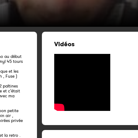
Vidéos
no au début
nyl 45 tours
ique et les
h , Fuse )
2 paltines
 et c'était
 avec ma
oon petite
in air ,
oirées privée
t la retro .