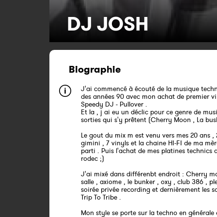
DJ JOSH
Biographie
J'ai commencé à écouté de la musique tech
des années 90 avec mon achat de premier vi
Speedy DJ - Pullover .
Et la , j ai eu un déclic pour ce genre de mus
sorties qui s'y prêtent (Cherry Moon , La bus
Le gout du mix m est venu vers mes 20 ans , 
gimini , 7 vinyls et la chaine HI-FI de ma mère
parti . Puis l'achat de mes platines technics
rodec ;)
J'ai mixé dans différenbt endroit : Cherry m
salle , axiome , le bunker , oxy , club 386 , ple
soirée privée recording et dernièrement les s
Trip To Tribe .
Mon style se porte sur la techno en générale e