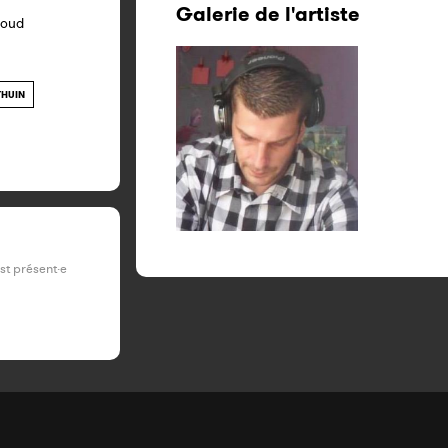
Galerie de l'artiste
loud
THUIN
est présent·e