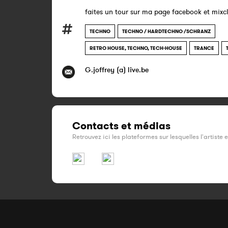
faites un tour sur ma page facebook et mixc
TECHNO
TECHNO / HARDTECHNO /SCHRANZ
RETRO HOUSE, TECHNO, TECH-HOUSE
TRANCE
G.joffrey (a) live.be
Contacts et médias
Retrouvez ici les plateformes sur lesquelles l'artiste 