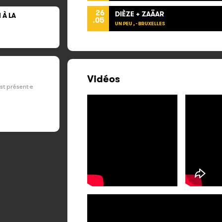
26
DIÈZE + ZAÄAR
 À LA
.05
UN PEU , - BRUXELLES
Vidéos
est présent·e