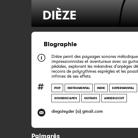
DIÈZE
Biographie
Dièze peint des paysages sonores mélodique
impressionnistes et aventureux avec sa guita
pédales, explorant les méandres d'arpèges dél
recoins de polyrythmes espiègles et les possib
infinies de ses effets.
POP
INSTRUMENTAL
INDIE
EXPERIMENTAL
SOUNDSCAPES
GUITARS
ANDERLECHT
diegoleyder (a) gmail.com
Palmarès