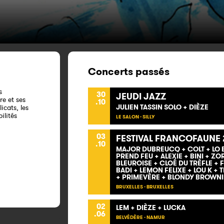
Concerts passés
s
30
JEUDI JAZZ
re et ses
.10
JULIEN TASSIN SOLO + DIÈZE
icats, les
ilités
LE SALON - SILLY
03
FESTIVAL FRANCOFAUNE 
.10
MAJOR DUBREUCQ + COLT + LO BA
PREND FEU + ALEXIE + BINI + Z
BLEUROISE + CLOÉ DU TRÈFLE +
BADI + LEMON FELIXE + LOU K + 
+ PRIMEVÈRE + BLONDY BROWNIE
BRUXELLES - BRUXELLES
02
LEM + DIÈZE + LUCKA
.06
BELVÉDÈRE - NAMUR