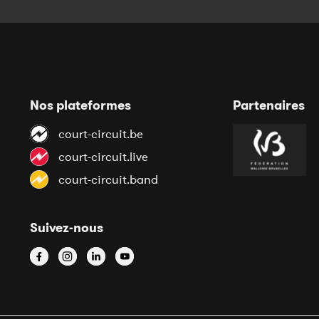
Nos plateformes
Partenaires
court-circuit.be
court-circuit.live
court-circuit.band
Suivez-nous