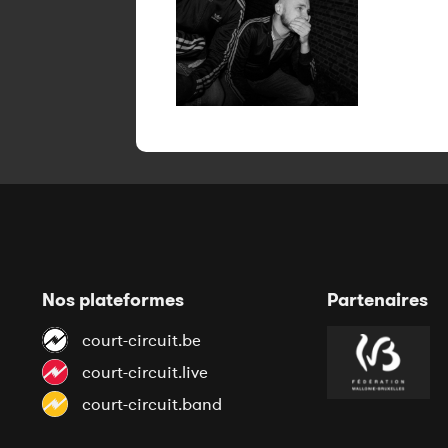
Nos plateformes
Partenaires
court-circuit.be
court-circuit.live
court-circuit.band