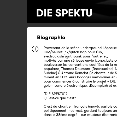
DIE SPEKTU
Biographie
Provenant de la scène underground liégeoise
IDM/neurofunk/glitch hop pour l'un,
electroclash/synthpunk pour l'autre, et,
motivés par une sérieuse envie iconoclaste
bouleverser les conventions codifiées de la 
populaire, Thomas Doumont (Brainsucked, Ar
Subdue) & Antoine Ramelot (le chanteur de S
mirent en 2021 leurs bagages mélomanes e
pour commencer à construire le projet « DIE
golem sonore électronique, décomplexé et ex
"DIE SPEKTU"?
Qu'est-ce que c'est?
C'est du chant en français énervé, parfois c
politiquement incorrect, gardant toujours u
dans le 38ème degré. Leur musique électroni