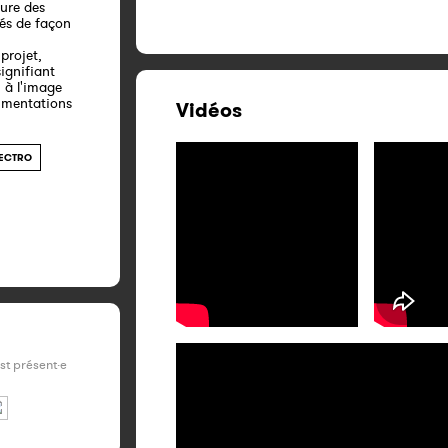
ture des
ués de façon
projet,
ignifiant
; à l'image
rimentations
Vidéos
ECTRO
est présent·e