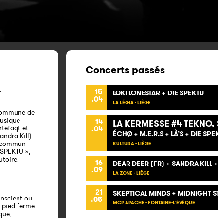
Concerts passés
,
15
LOKI LONESTAR + DIE SPEKTU
.04
LA LÉGIA - LIÈGE
 commune de
musique
14
LA KERMESSE #4 TEKNO, S
tefaqt et
.04
ÉCHØ + M.E.R.S + LÀ’S + DIE SPE
andra Kill)
n commun
KULTURA - LIÈGE
 SPEKTU »,
utoire.
16
DEAR DEER (FR) + SANDRA KILL +
.09
LA ZONE - LIÈGE
21
SKEPTICAL MINDS + MIDNIGHT ST
onscient ou
.05
MCP APACHE - FONTAINE-L'ÉVÊQUE
n pied ferme
que,