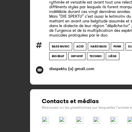
rythmée et versatile est avant tout une relec
différents styles par lesquels ils furent marq
indélébile durant ces vingt dernières années.
Mais "DIE SPEKTU" c'est aussi le leitmotiv du 
mettant en avant une belgitude assumée et s
dans le dialecte de leur région "dépêche-toi" 
de l'urgence et de la multiplication des expé
musicales pratiquées par le duo.
BASS MUSIC
ACID
HARD BASS
PUNK
EL
BIG BEAT
HIP-HOP
TECHNO
LIÈGE
diespektu (a) gmail.com
Contacts et médias
Retrouvez ici les plateformes sur lesquelles l'artiste 