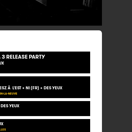
 3 RELEASE PARTY
UX
Z À L'EST + NI (FR) + DES YEUX
IN-LA-NEUVE
+ DES YEUX
UX
LLES