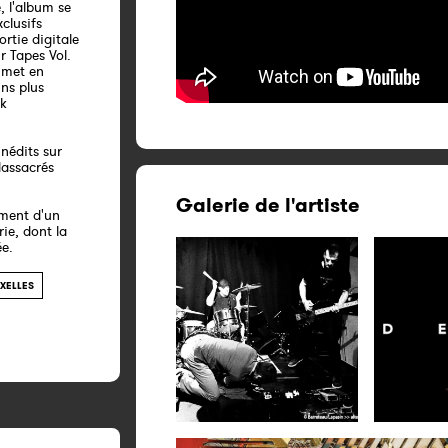
, l'album se
xclusifs
rtie digitale
 Tapes Vol.
3 met en
ins plus
ck
nédits sur
Massacrés
Galerie de l'artiste
ement d'un
ie, dont la
ée.
XELLES