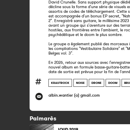
David Crunelle. Sans support physique dédié
décline sous la forme d'une série de visuels e
assortis de codes de téléchargement. Cette so
est accompagnée d'un bonus EP secret, "Nahr
2". Enregistré sans guitare, le millésime 202
avant un groupe qui s'aventure sur des terra
hostiles, aux frontières entre l'ambient, le ro
psychédélique et le doom le plus sombre.
Le groupe a également publié des morceaux i
les compliations "Vestibulaire Solidaire" et "
Belges vol. 3".
En 2026, retour aux sources avec l'enregistr
nouvel album en formule basse-guitare-batter
date de sortie est prévue pour la fin de l'ann
KRAUTROCK
NOISE
DRONE
DOOM
BRU
albin.wantier (a) gmail.com
Palmarès
LOUD
2019