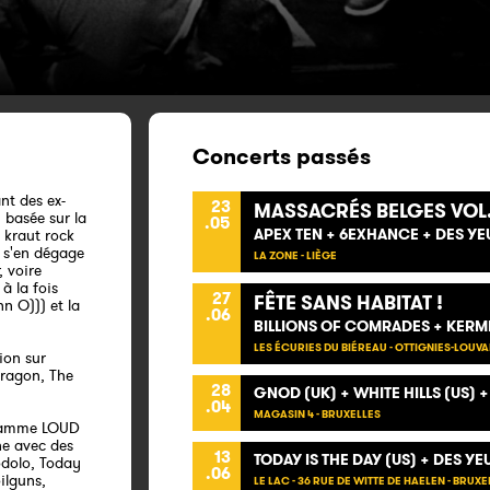
Concerts passés
nt des ex-
23
MASSACRÉS BELGES VOL.
basée sur la
.05
APEX TEN + 6EXHANCE + DES YE
, kraut rock
i s'en dégage
LA ZONE - LIÈGE
, voire
à la fois
27
FÊTE SANS HABITAT !
n O))) et la
.06
BILLIONS OF COMRADES + KERMES
LES ÉCURIES DU BIÉREAU - OTTIGNIES-LOUVA
ion sur
Dragon, The
28
GNOD (UK) + WHITE HILLS (US) 
.04
MAGASIN 4 - BRUXELLES
ogramme LOUD
ne avec des
13
TODAY IS THE DAY (US) + DES YE
odolo, Today
.06
ilguns,
LE LAC - 36 RUE DE WITTE DE HAELEN - BRUXE