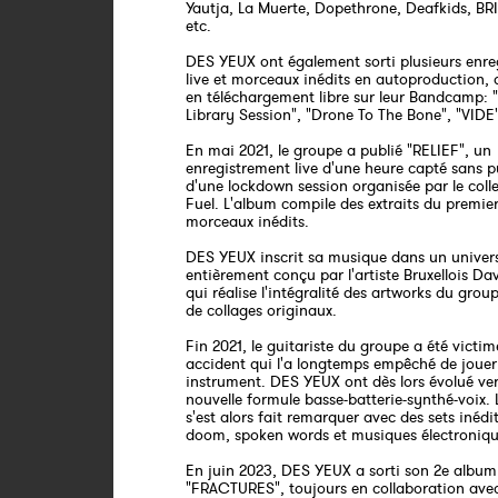
Yautja, La Muerte, Dopethrone, Deafkids, BR
etc.
DES YEUX ont également sorti plusieurs enre
live et morceaux inédits en autoproduction, 
en téléchargement libre sur leur Bandcamp: 
Library Session", "Drone To The Bone", "VIDE"
En mai 2021, le groupe a publié "RELIEF", un
enregistrement live d'une heure capté sans pu
d'une lockdown session organisée par le collec
Fuel. L'album compile des extraits du premie
morceaux inédits.
DES YEUX inscrit sa musique dans un univers
entièrement conçu par l'artiste Bruxellois Da
qui réalise l'intégralité des artworks du grou
de collages originaux.
Fin 2021, le guitariste du groupe a été victim
accident qui l'a longtemps empêché de jouer
instrument. DES YEUX ont dès lors évolué ve
nouvelle formule basse-batterie-synthé-voix.
s'est alors fait remarquer avec des sets inédi
doom, spoken words et musiques électroniqu
En juin 2023, DES YEUX a sorti son 2e album 
"FRACTURES", toujours en collaboration avec 