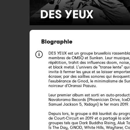
DES YEUX
Biographie
DES YEUX est un groupe bruxellois rassembla
membres de OMSQ et Sunken. Leur musique, 
répétition, trahit des influences doom, noise
et black metal. L'univers de "transe lente" qu
invite à fermer les yeux et se laisser emporter
écraser, par des saillies sonores qui évoquent 
l'exubérance de Gnod, le minimalisme de Sun
noirceur d'Oranssi Pazuzu.
Leur premier album est sorti en auto-product
Navalorama Records (Phoenician Drive, Ice
Samuel Jackson 5, Yadayn) le 1er mars 2019.
Depuis lors, le groupe a été lauréat du pr
de Court-Circuit en 2019 et a partagé la scè
groupes tels que Dark Buddha Rising, Aluk T
Is The Day, GNOD, White Hills, Wayfarer, Co