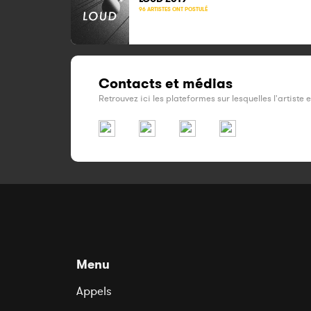
96 ARTISTES ONT POSTULÉ
Contacts et médias
Retrouvez ici les plateformes sur lesquelles l'artiste 
Menu
Appels