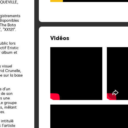
IQUEVILLE,
gistrements
disponibles
"The Bota
, "XX121".
Vidéos
blic lors
tif Eristic
r album et
 visuel
vid Crunelle,
pe sur la base
e d'un
 de son
rs une
 Le groupe
ts, mêlant
es.
intitulé
l'artiste