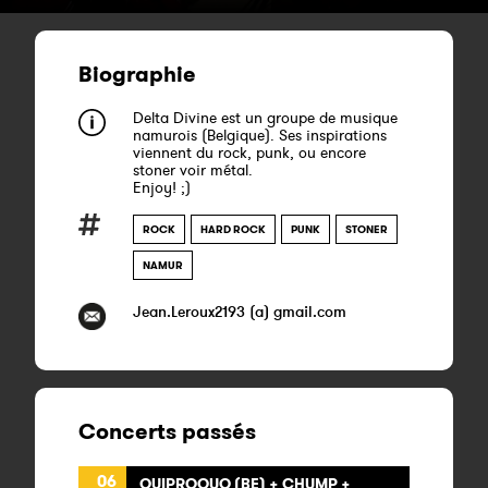
Biographie
Delta Divine est un groupe de musique
namurois (Belgique). Ses inspirations
viennent du rock, punk, ou encore
stoner voir métal.
Enjoy! ;)
ROCK
HARD ROCK
PUNK
STONER
NAMUR
Jean.Leroux2193 (a) gmail.com
Concerts passés
06
QUIPROQUO (BE) + CHUMP +