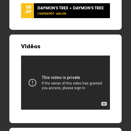
08
DAYMON'S TREE + DAYMON'S TREE
.09
L'ENTREPÔT - ARLON
Vidéos